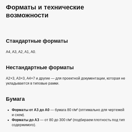
Форматы и технические
возможности
Стандартные форматы
А4, А3, А2, А1, А0.
Нестандартные форматы
А2×3, А3×3, А4×7 и другие — для проектной документации, которая не
укладывается в типовые рамки.
Бумага
Форматы от А3 до А0
— бумага 80 г/м² (оптимально для чертежей
и схем).
Форматы до А3
— от 80 до 300 г/м² (подбираем плотность под тип
содержимого).