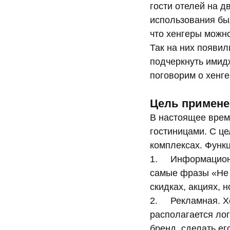
гости отелей на д
использования бы
что хенгеры можно
Так на них появи
подчеркнуть имид
поговорим о хенге
Цель примене
В настоящее врем
гостиницами. С ц
комплексах. Функ
1. Информационна
самые фразы «Не б
скидках, акциях, н
2. Рекламная. Хе
располагается лог
бренд, сделать е