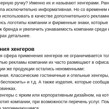
верную ручку? Именно их и называют хенгерами. Ран
ла исключительно информативная. Но со временем 
 использовать в качестве дополнительного рекламн
лись логотипы компании и фирменные знаки, которые
ж бренда и увеличить узнаваемость компании среди 
рах детальнее.
ния хенгеров
я сфера применения хенгеров не ограничивается то
елью рекламы компании их часто размещают в офиса
ции же продукции остались неизменными:
я. Классические гостиничные и отельные хенгеры, 
еспокоить» и т.д. А также изделия, которые сообща
овинках.
нгеры с ярким или корпоративным дизайном, на ко
отип компании, при возможности перечень услуг. По
го запоминающимся.