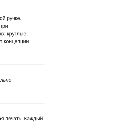
ой ручке.
при
в: круглые,
от концепции
ально
ая печать. Каждый