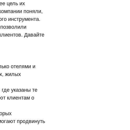
ее цель их
компании поняли,
ого инструмента.
 позволили
клиентов. Давайте
лько отелями и
х, жилых
где указаны те
ют клиентам о
торых
могают продвинуть