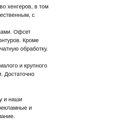
 хенгеров, в том
чественным, с
ами. Офсет
онтуров. Кроме
чатную обработку.
алого и крупного
и. Достаточно
у и наши
рекламные и
мание.