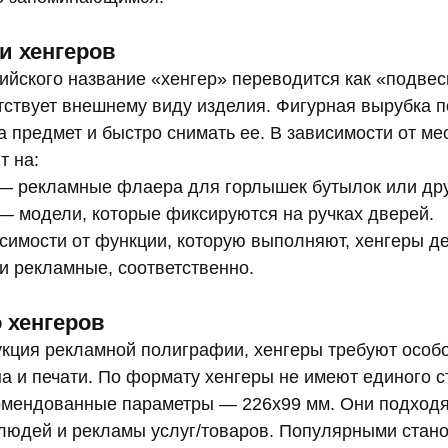
и хенгеров
ийского название «хенгер» переводится как «подвеск
тствует внешнему виду изделия. Фигурная вырубка п
а предмет и быстро снимать ее. В зависимости от м
т на:
рекламные флаера для горлышек бутылок или дру
модели, которые фиксируются на ручках дверей.
исимости от функции, которую выполняют, хенгеры д
 рекламные, соответственно.
 хенгеров
укция рекламной полиграфии, хенгеры требуют особо
а и печати. По формату хенгеры не имеют единого с
комендованные параметры — 226х99 мм. Они подходя
юдей и рекламы услуг/товаров. Популярными стан