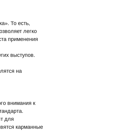
а». То есть,
озволяет легко
еста применения
гих выступов.
елятся на
го внимания к
тандарта.
т для
овятся карманные