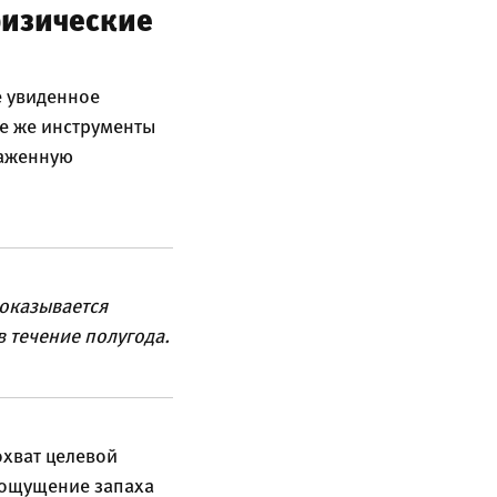
физические
е увиденное
е же инструменты
раженную
оказывается
 течение полугода.
охват целевой
 ощущение запаха