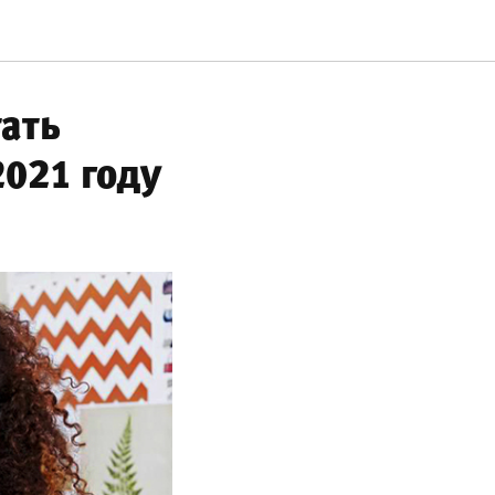
тать
2021 году