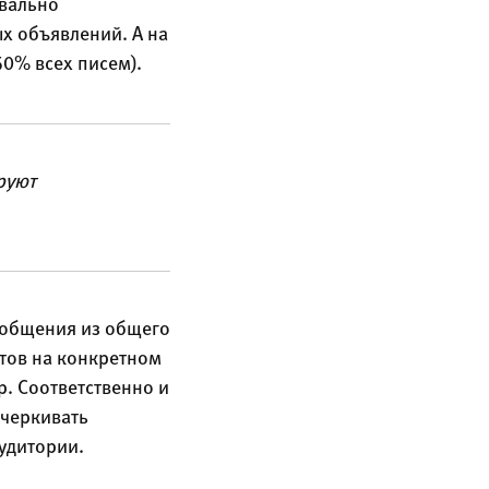
вально
х объявлений. А на
0% всех писем).
руют
ообщения из общего
тов на конкретном
. Соответственно и
дчеркивать
удитории.