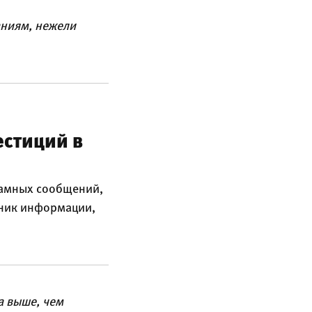
аниям, нежели
естиций в
ламных сообщений,
чник информации,
а выше, чем