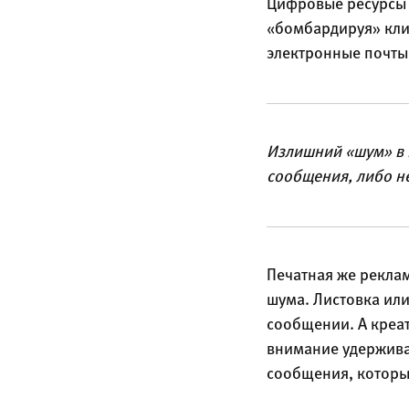
Цифровые ресурсы 
«бомбардируя» клие
электронные почты
Излишний «шум» в 
сообщения, либо не
Печатная же рекла
шума. Листовка ил
сообщении. А креат
внимание удержива
сообщения, которы