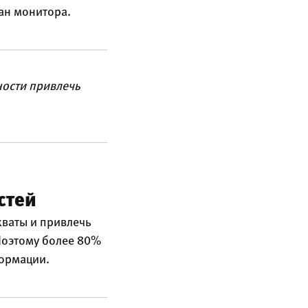
ран монитора.
ности привлечь
стей
хваты и привлечь
Поэтому более 80%
формации.