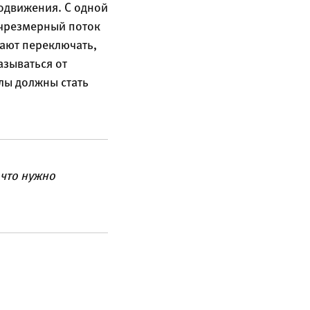
одвижения. С одной
о чрезмерный поток
ают переключать,
азываться от
лы должны стать
 что нужно