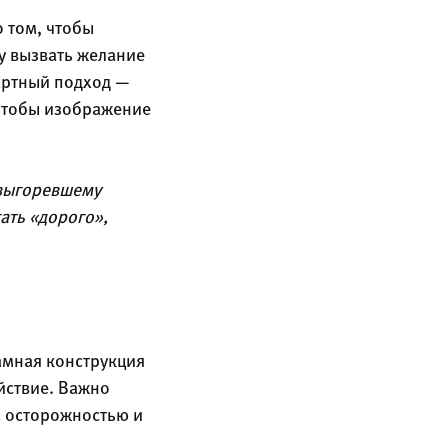
о том, чтобы
му вызвать желание
артный подход —
 чтобы изображение
 выгоревшему
ать «дорого»,
амная конструкция
йствие. Важно
с осторожностью и