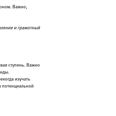
фоном. Важно,
ление и грамотный
вая ступень. Важно
унды.
екогда изучать
 у потенциальной