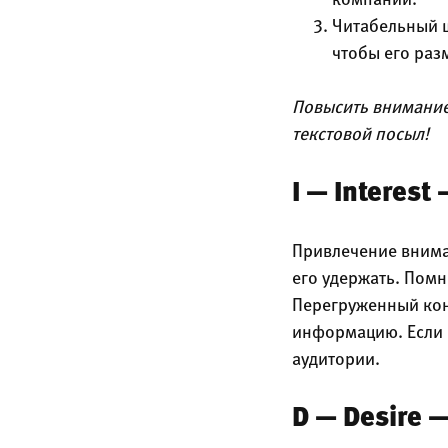
компании.
Читабельный ш
чтобы его раз
Повысить внимание
текстовой посыл!
I — Interest
Привлечение внима
его удержать. Помни
Перегруженный кон
информацию. Если н
аудитории.
D — Desire