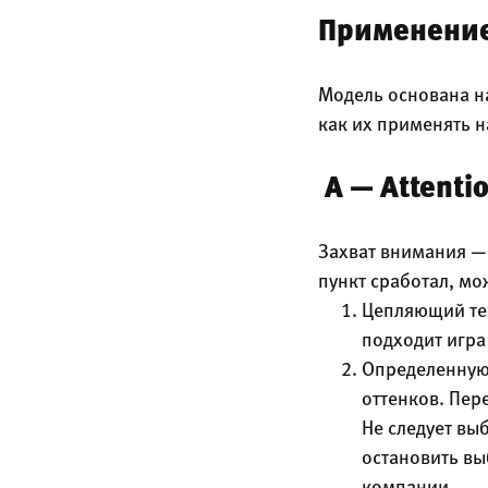
Применение
Модель основана на
как их применять н
A — Attent
Захват внимания —
пункт сработал, мо
Цепляющий тек
подходит игра
Определенную 
оттенков. Пер
Не следует вы
остановить вы