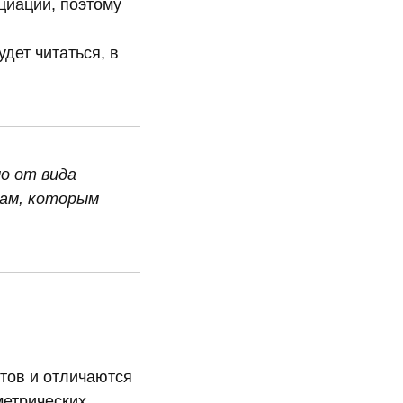
циации, поэтому
удет читаться, в
о от вида
мам, которым
тов и отличаются
метрических