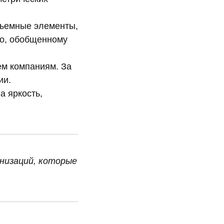
объемные элементы,
ло, обобщенному
ем компаниям. За
ии.
а яркость,
низаций, которые