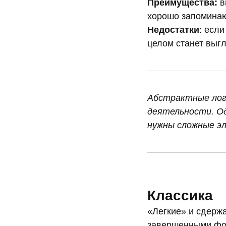
Преимущества:
в
хорошо запоминаю
Недостатки
: если
целом станет выгл
Абстрактные лого
деятельности. О
нужны сложные эл
Классика
«Легкие» и сдерж
завершенными фор