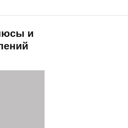
люсы и
лений