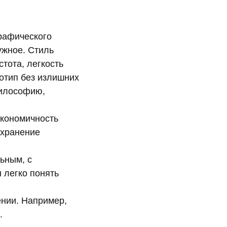
рафического
ужное. Стиль
стота, легкость
готип без излишних
философию,
экономичность
охранение
ьным, с
 легко понять
ении. Например,
.