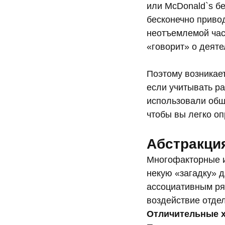
или McDonald`s б
бесконечно приво
неотъемлемой час
«говорит» о деяте
Поэтому возникает
если учитывать р
использовали общ
чтобы вы легко оп
Абстракци
Многофакторные и
некую «загадку» 
ассоциативным ря
воздействие отде
Отличительные х