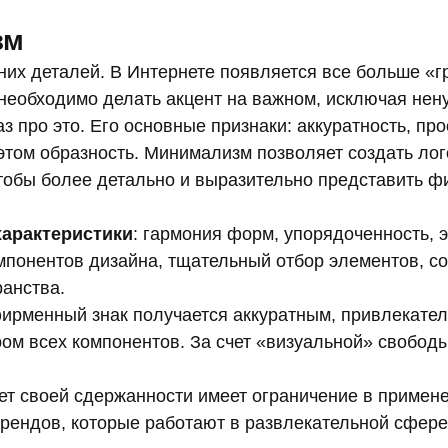
зм
них деталей. В Интернете появляется все больше «г
 необходимо делать акцент на важном, исключая нен
з про это. Его основные признаки: аккуратность, про
этом образность. Минимализм позволяет создать ло
тобы более детально и выразительно представить 
арактеристики
: гармония форм, упорядоченность, 
мпонентов дизайна, тщательный отбор элементов, с
ранства.
фирменный знак получается аккуратным, привлекател
ом всех компонентов. За счет «визуальной» свободы
счет своей сдержанности имеет ограничение в примен
брендов, которые работают в развлекательной сфере