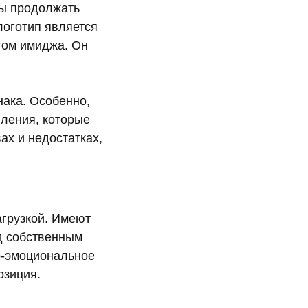
вы продолжать
логотип является
том имиджа. Он
нака. Особенно,
ления, которые
х и недостатках,
грузкой. Имеют
д собственным
о-эмоциональное
озиция.